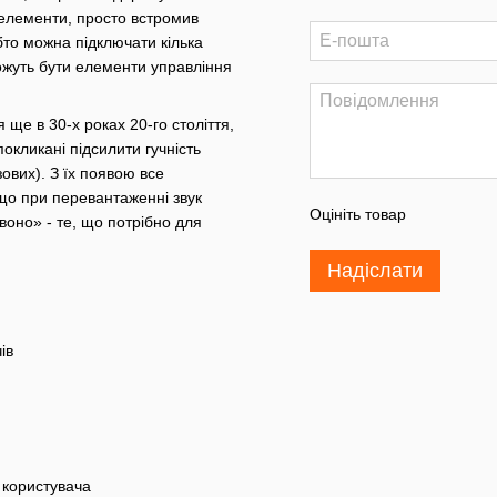
 елементи, просто встромив
обто можна підключати кілька
ожуть бути елементи управління
ще в 30-х роках 20-го століття,
окликані підсилити гучність
ових). З їх появою все
 що при перевантаженні звук
Оцініть товар
оно» - те, що потрібно для
Надіслати
ів
 користувача