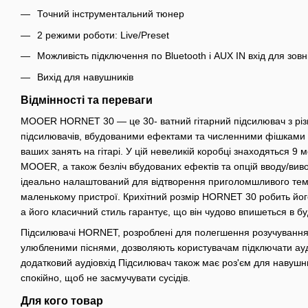
Точний інструментальний тюнер
2 режими роботи: Live/Preset
Можливість підключення по Bluetooth і AUX IN вхід для зов
Вихід для навушників
Відмінності та переваги
MOOER HORNET 30 — це 30- ватний гітарний підсилювач з р
підсилювачів, вбудованими ефектами та численними фішками 
ваших занять на гітарі. У цій невеликій коробці знаходяться 
MOOER, а також безліч вбудованих ефектів та опцій вводу/виво
ідеально налаштований для відтворення приголомшливого тем
маленькому пристрої. Крихітний розмір HORNET 30 робить йог
а його класичний стиль гарантує, що він чудово впишеться в бу
Підсилювачі HORNET, розроблені для полегшення розучування
улюбленими піснями, дозволяють користувачам підключати ауді
додатковий аудіовхід Підсилювач також має роз'єм для навушни
спокійно, щоб не засмучувати сусідів.
Для кого товар