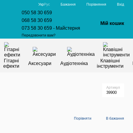
Порівняння
Укр
Рус
Бажання
Вхід
050 58 30 659
068 58 30 659
Мій кошик
073 58 30 659 - Майстерня
Передзвонити вам?
Гітарні
Клавішні
Аксесуари
Аудіотехніка
ефекти
інструменти
Артикул
39900
Порівняти
В бажання