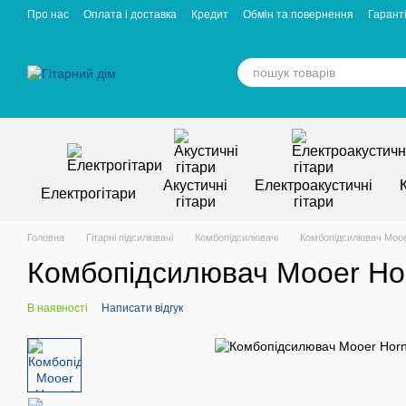
Перейти к основному контенту
Про нас
Оплата і доставка
Кредит
Обмін та повернення
Гаранті
Відгуки про магазин
Вакансії
Статті
Акустичні
Електроакустичні
Електрогітари
гітари
гітари
Головна
Гітарні підсилювачі
Комбопідсилювачі
Комбопідсилювач Mooer
Комбопідсилювач Mooer Hor
В наявності
Написати відгук