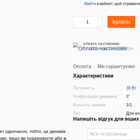
Ввійти
в кабінет, щоб отримати
%
Купити
ОПЛАТА ЧАСТИНАМИ
5 платежів по 1 687.60 грн
Оплата
Ми гарантуємо
Характеристики
Потужність
30 Вт
Конфігурація динаміків
8"
Кількість каналів
1/1
Тип
Для ел
Напишіть відгук для інших
нет одночасно, тобто, це динамік
ливо, якщо ви подорожуєте або ж