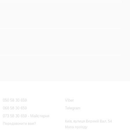
Контактна інформація
050 58 30 659
Viber
068 58 30 659
Telegram
073 58 30 659 - Майстерня
Київ, вулиця Верхній Вал, 54
Передзвонити вам?
Мапа проїзду