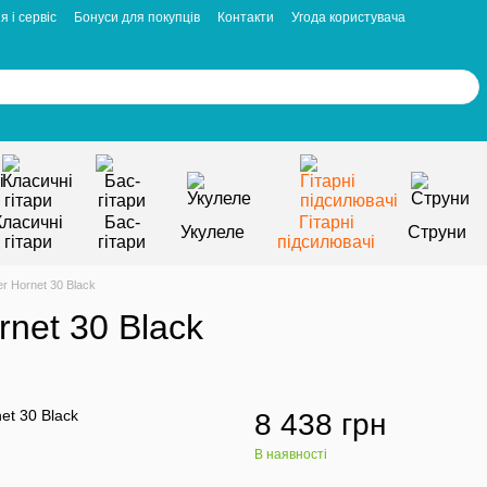
я і сервіс
Бонуси для покупців
Контакти
Угода користувача
Класичні
Бас-
Гітарні
Укулеле
Струни
гітари
гітари
підсилювачі
 Hornet 30 Black
net 30 Black
8 438 грн
В наявності