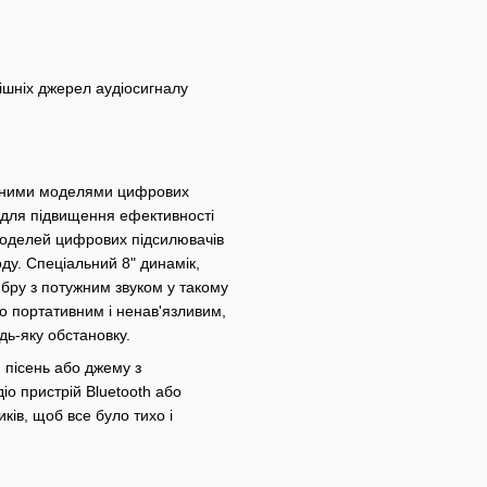
нішніх джерел аудіосигналу
ізними моделями цифрових
для підвищення ефективності
9 моделей цифрових підсилювачів
ду. Спеціальний 8" динамік,
бру з потужним звуком у такому
о портативним і ненав'язливим,
дь-яку обстановку.
 пісень або джему з
о пристрій Bluetooth або
ків, щоб все було тихо і