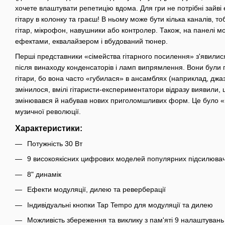
хочете влаштувати репетицію вдома. Для гри не потрібні зайві
гітару в колонку та граєш! В ньому може бути кілька каналів, т
гітар, мікрофон, навушники або контролер. Також, на панелі м
ефектами, еквалайзером і вбудований тюнер.
Перші представники «сімейства гітарного посилення» з'явилися 
після винаходу конденсаторів і ламп випрямлення. Вони були п
гітари, бо вона часто «губилася» в ансамблях (наприклад, джаз
змінилося, вмілі гітаристи-експериментатори відразу виявили,
змінювався й набував нових приголомшливих форм. Це було «в
музичної революції.
Характеристики:
Потужність 30 Вт
9 високоякісних цифрових моделей популярних підсилювач
8" динамік
Ефекти модуляції, дилею та реверберації
Індивідуальні кнопки Tap Tempo для модуляції та дилею
Можливість збереження та виклику з пам'яті 9 налаштувань