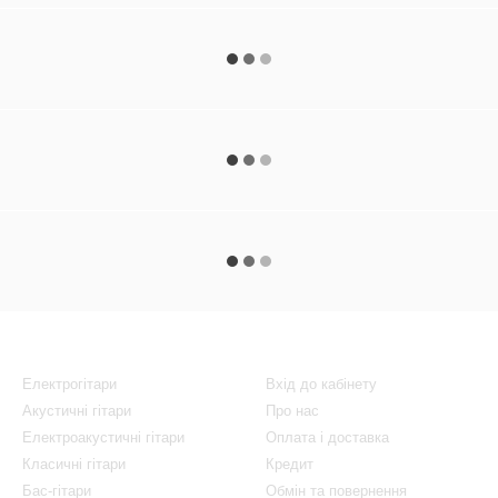
Каталог
Клієнтам
Електрогітари
Вхід до кабінету
Акустичні гітари
Про нас
Електроакустичні гітари
Оплата і доставка
Класичні гітари
Кредит
Бас-гітари
Обмін та повернення