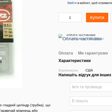
Ввійти
в кабінет, щоб отримати
%
Купити
ОПЛАТА ЧАСТИНАМИ
5 платежів по 172.80 грн
Оплата
Ми гарантуємо
Характеристики
Виробництво
США
Напишіть відгук для інших
ю гладкий циліндр (трубка), що
(зазвичай мізинець або