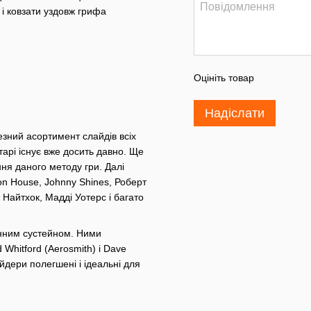
і ковзати уздовж грифа
Оцініть товар
Надіслати
езний асортимент слайдів всіх
ітарі існує вже досить давно. Ще
ання даного методу гри. Далі
Son House, Johnny Shines, Роберт
Найтхок, Мадді Уотерс і багато
мінним сустейном. Ними
 Whitford (Aerosmith) і Dave
йдери полегшені і ідеальні для