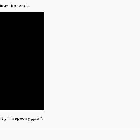
них гітаристів.
t у “Гітарному домі”.