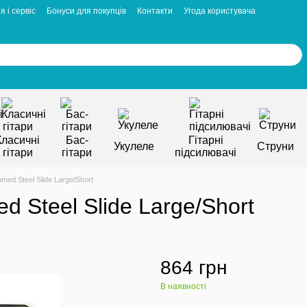
я і сервіс
Бонуси для покупців
Контакти
Угода користувача
Класичні
Бас-
Гітарні
Укулеле
Струни
гітари
гітари
підсилювачі
ed Steel Slide Large/Short
 Steel Slide Large/Short
864 грн
В наявності