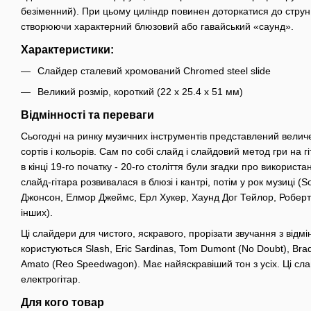
безіменний). При цьому циліндр повинен доторкатися до струн 
створюючи характерний блюзовий або гавайський «саунд».
Характеристики:
Слайдер сталевий хромований Chromed steel slide
Великий розмір, короткий (22 x 25.4 x 51 мм)
Відмінності та переваги
Сьогодні на ринку музичних інструментів представлений велич
сортів і кольорів. Сам по собі слайд і слайдовий метод гри на г
в кінці 19-го початку - 20-го століття були згадки про використ
слайд-гітара розвивалася в блюзі і кантрі, потім у рок музиці (
Джонсон, Елмор Джеймс, Ерл Хукер, Хаунд Дог Тейлор, Роберт 
інших).
Ці слайдери для чиcтого, яскравого, прорізати звучання з від
користуються Slash, Eric Sardinas, Tom Dumont (No Doubt), Brad
Amato (Reo Speedwagon). Має найяскравіший тон з усіх. Ці сла
електрогітар.
Для кого товар