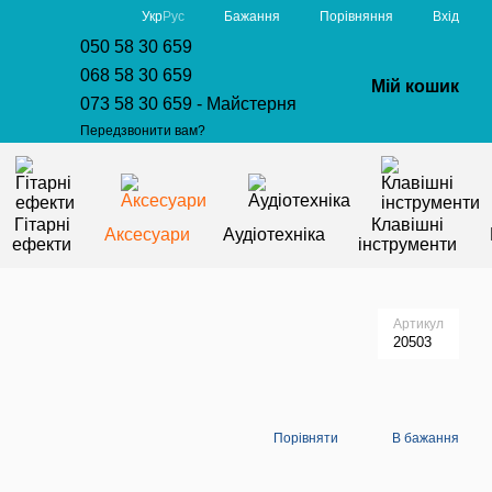
Порівняння
Укр
Рус
Бажання
Вхід
050 58 30 659
068 58 30 659
Мій кошик
073 58 30 659 - Майстерня
Передзвонити вам?
Гітарні
Клавішні
Аксесуари
Аудіотехніка
ефекти
інструменти
Артикул
20503
Порівняти
В бажання