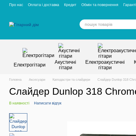
Перейти к основному контенту
Про нас
Оплата і доставка
Кредит
Обмін та повернення
Гаранті
Відгуки про магазин
Вакансії
Статті
Акустичні
Електроакустичні
Електрогітари
гітари
гітари
Головна
Аксесуари
Каподастри та слайдери
Слайдер Dunlop 318 Chrom
Слайдер Dunlop 318 Chromed
В наявності
Написати відгук