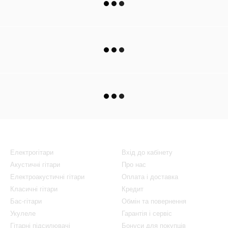
Каталог
Клієнтам
Електрогітари
Вхід до кабінету
Акустичні гітари
Про нас
Електроакустичні гітари
Оплата і доставка
Класичні гітари
Кредит
Бас-гітари
Обмін та повернення
Укулеле
Гарантія і сервіс
Гітарні підсилювачі
Бонуси для покупців