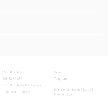
Контактна інформація
050 58 30 659
Viber
068 58 30 659
Telegram
073 58 30 659 - Майстерня
Київ, вулиця Верхній Вал, 54
Передзвонити вам?
Мапа проїзду