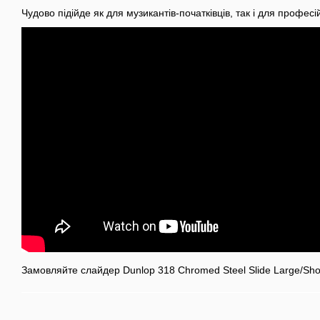
Чудово підійде як для музикантів-початківців, так і для професій
Замовляйте слайдер Dunlop 318 Chromed Steel Slide Large/Shor