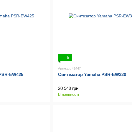
5
Артикул: 41447
 PSR-EW425
Синтезатор Yamaha PSR-EW320
20 949 грн
В наявності