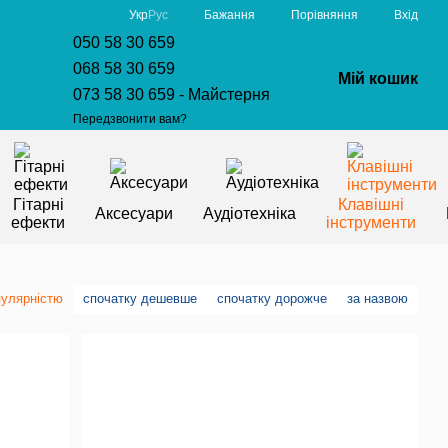
Порівняння
Укр
Рус
Бажання
Вхід
050 58 30 659
068 58 30 659
Мій кошик
073 58 30 659 - Майстерня
Передзвонити вам?
Гітарні
Клавішні
Аксесуари
Аудіотехніка
ефекти
інструменти
пулярністю
спочатку дешевше
спочатку дорожче
за назвою