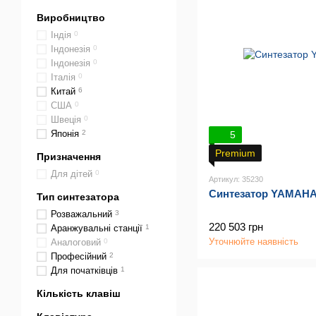
Виробництво
Індія
0
Індонезія
0
Індонезія
0
Італія
0
Китай
6
США
0
Швеція
0
Японія
2
5
Premium
Призначення
Для дітей
0
Артикул: 35230
Синтезатор YAMAH
Тип синтезатора
Розважальний
3
220 503 грн
Аранжувальні станції
1
Уточнюйте наявність
Аналоговий
0
Професійний
2
Для початківців
1
Кількість клавіш