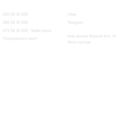
Контактна інформація
050 58 30 659
Viber
068 58 30 659
Telegram
073 58 30 659 - Майстерня
Київ, вулиця Верхній Вал, 54
Передзвонити вам?
Мапа проїзду