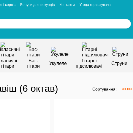
я і сервіс
Бонуси для покупців
Контакти
Угода користувача
Класичні
Бас-
Гітарні
Укулеле
Струни
гітари
гітари
підсилювачі
віш (6 октав)
за по
Сортування: