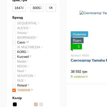
Ціна, грн
От Ціна, грн
До Ціна, грн
ОК
Бренд
SEQUENTIAL
0
ALESIS
0
Arturia
0
Новинка
BEHRINGER
0
Відео
Casio
16
5
IK MULTIMEDIA
0
KORG
1
Артикул: 40025
Kurzweil
2
Синтезатор Yamaha
Medeli
0
MOOG
0
Nord
0
38 592 грн
NOVATION
0
В наявності
NUX
0
Roland
3
YAMAHA
8
Колір