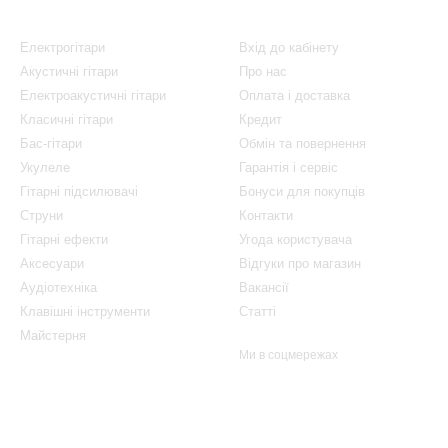
Каталог
Клієнтам
Електрогітари
Вхід до кабінету
Акустичні гітари
Про нас
Електроакустичні гітари
Оплата і доставка
Класичні гітари
Кредит
Бас-гітари
Обмін та повернення
Укулеле
Гарантія і сервіс
Гітарні підсилювачі
Бонуси для покупців
Струни
Контакти
Гітарні ефекти
Угода користувача
Аксесуари
Відгуки про магазин
Аудіотехніка
Вакансії
Клавішні інструменти
Статті
Майстерня
Ми в соцмережах