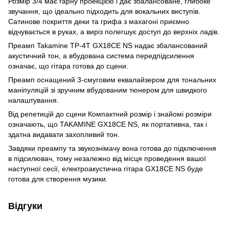
Розмір 3/4 має гарну проекцією і дає збалансоване, глибоке
звучання, що ідеально підходить для вокальних виступів.
Сатинове покриття деки та грифа з махагоні приємно
відчувається в руках, а виріз полегшує доступ до верхніх ладів.
Преамп Takamine TP-4T GX18CE NS надає збалансований
акустичний тон, а вбудована система передпідсилення
означає, що гітара готова до сцени.
Преамп оснащений 3-смуговим еквалайзером для тональних
маніпуляцій зі зручним вбудованим тюнером для швидкого
налаштування.
Від репетицій до сцени Компактний розмір і знайомі розміри
означають, що TAKAMINE GX18CE NS, як портативна, так і
здатна видавати захопливий тон.
Завдяки преампу та звукознімачу вона готова до підключення
в підсилювач, тому незалежно від місця проведення вашої
наступної сесії, електроакустична гітара GX18CE NS буде
готова для створення музики.
Відгуки