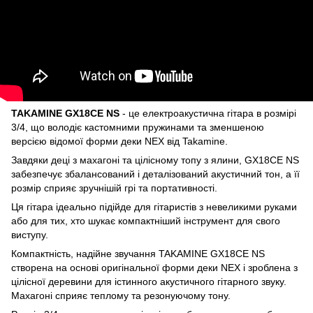
TAKAMINE GX18CE NS
- це електроакустична гітара в розмірі
3/4, що володіє кастомними пружинами та зменшеною
версією відомої форми деки NEX від Takamine.
Завдяки деці з махагоні та цілісному топу з ялини, GX18CE NS
забезпечує збалансований і деталізований акустичний тон, а її
розмір сприяє зручнішій грі та портативності.
Ця гітара ідеально підійде для гітаристів з невеликими руками
або для тих, хто шукає компактніший інструмент для свого
виступу.
Компактність, надійне звучання TAKAMINE GX18CE NS
створена на основі оригінальної форми деки NEX і зроблена з
цілісної деревини для істинного акустичного гітарного звуку.
Махагоні сприяє теплому та резонуючому тону.