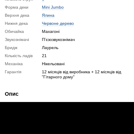
Форма деки
Mini Jumbo
Верхня дека
Ялина
Нижня дека
Червоне дерево
Обичайка
Махагоні
Звукознімачі
П’єзозвукознімач
Бридж
Лаурель
Кількість ладів
21
Механіка
Нікельовані
Гарантія
12 місяців від виробника + 12 місяців від
"Гітарного дому"
Опис