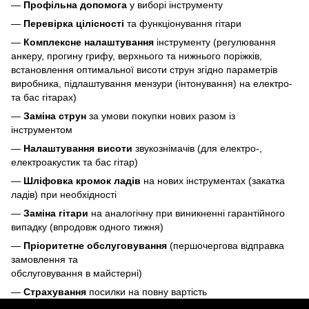
—
Профільна допомога
у виборі інструменту
—
Перевірка цілісності
та функціонування гітари
—
Комплексне налаштування
інструменту (регулювання
анкеру, прогину грифу, верхнього та нижнього поріжків,
встановлення оптимальної висоти струн згідно параметрів
виробника, підлаштування мензури (інтонування) на електро-
та бас гітарах)
—
Заміна струн
за умови покупки нових разом із
інструментом
—
Налаштування висоти
звукознімачів (для електро-,
електроакустик та бас гітар)
—
Шліфовка кромок ладів
на нових інструментах (закатка
ладів) при необхідності
—
Заміна гітари
на аналогічну при виникненні гарантійного
випадку (впродовж одного тижня)
—
Пріоритетне обслуговування
(першочергова відправка
замовлення та
обслуговування в майстерні)
—
Страхування
посилки на повну вартість