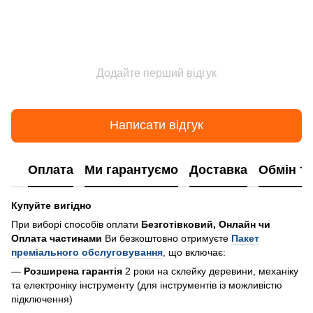
Додайте перший відгук
Написати відгук
Оплата
Ми гарантуємо
Доставка
Обмін т
Купуйте вигідно
При виборі способів оплати
Безготівковий, Онлайн чи
Оплата частинами
Ви безкоштовно отримуєте
Пакет
преміального обслуговування
, що включає:
—
Розширена гарантія
2 роки на склейку деревини, механіку
та електроніку інструменту (для інструментів із можливістю
підключення)