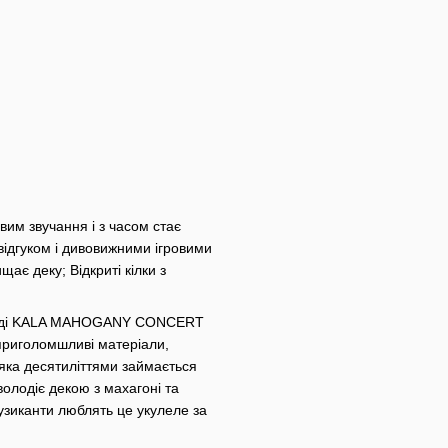
вим звучання і з часом стає
відгуком і дивовижними ігровими
ає деку; Відкриті кілки з
, тоді KALA MAHOGANY CONCERT
приголомшливі матеріали,
 яка десятиліттями займається
одіє декою з махагоні та
зиканти люблять це укулеле за