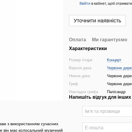
Ввійти
в кабінет, щоб отримати
%
Уточнити наявність
Оплата
Ми гарантуємо
Характеристики
Розмір гітари
Концерт
Верхня дека
Червоне дере
Нижня дека
Червоне дере
Гриф
Червоне дере
Накладка грифа
Палісандр
Напишіть відгук для інших
ави з використанням сучасних
ле він має колосальний музичний