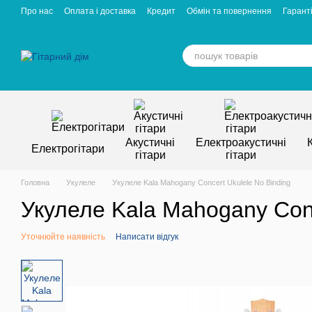
Перейти к основному контенту
Про нас
Оплата і доставка
Кредит
Обмін та повернення
Гаранті
Відгуки про магазин
Вакансії
Статті
Акустичні
Електроакустичні
Електрогітари
гітари
гітари
Головна
Укулеле
Укулеле Kala Mahogany Concert Ukulele No Binding
Укулеле Kala Mahogany Conc
Уточнюйте наявність
Написати відгук