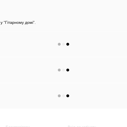
у “Гітарному домі”.
Каталог
Клієнтам