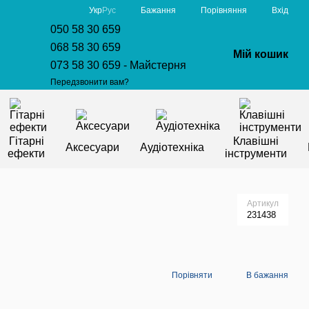
Порівняння
Укр
Рус
Бажання
Вхід
050 58 30 659
068 58 30 659
Мій кошик
073 58 30 659 - Майстерня
Передзвонити вам?
Гітарні
Клавішні
Аксесуари
Аудіотехніка
ефекти
інструменти
Артикул
231438
Порівняти
В бажання