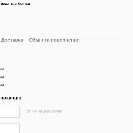
 додаткові бонуси
Доставка
Обмін та повернення
во
во
во
 покупців
Увійти за допомогою