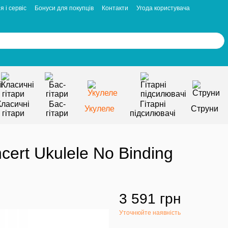
я і сервіс
Бонуси для покупців
Контакти
Угода користувача
Класичні
Бас-
Гітарні
Укулеле
Струни
гітари
гітари
підсилювачі
ert Ukulele No Binding
3 591 грн
Уточнюйте наявність