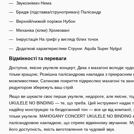
Звукознімач Нема
Бридж (підставка/струнотримач) Палісандр
Верхній/нижній поріжок Нубон
Механіка (кілки) Хромовані
Інкрустація На грифі у вигляді білих точок
Додаткові характеристики Струни: Aquila Super Nylgut
Відмінності та переваги
Доступне, якісне укулеле концерт; Дека з махагоні володіє чудо
тільки кращою; Розкішна палісандрова накладка з прекрасним 
можливостями; Сатинове покриття підкреслює махагоні та захищ
редуктором збережуть ваш стрій.
Якщо ви шукаєте своє перше укулеле, недороге, але якісне
UKULELE NO BINDING — те, що треба. Цей інструмент надає 
надійну конструкцію та бездоганний тон — все це від компанії,
тільки укулеле. MAHOGANY CONCERT UKULELE NO BINDING вол
палісандровою накладкою, що сприяє відмінному звучанню. Му
його доступність, якість виготовлення та чудовий звук.