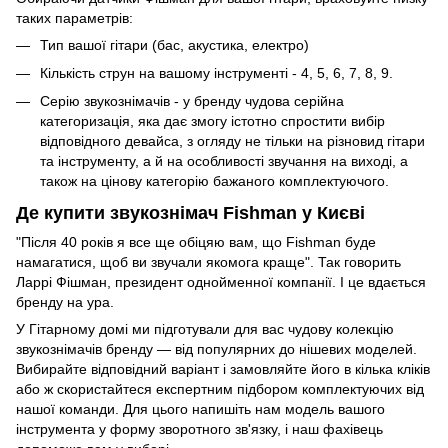
таких параметрів:
Тип вашої гітари (бас, акустика, електро)
Кількість струн на вашому інструменті - 4, 5, 6, 7, 8, 9.
Серію звукознімачів - у бренду чудова серійна
категоризація, яка дає змогу істотно спростити вибір
відповідного девайса, з огляду не тільки на різновид гітари
та інструменту, а й на особливості звучання на виході, а
також на цінову категорію бажаного комплектуючого.
Де купити звукознімач Fishman у Києві
"Після 40 років я все ще обіцяю вам, що Fishman буде
намагатися, щоб ви звучали якомога краще". Так говорить
Ларрі Фішман, президент однойменної компанії. І це вдається
бренду на ура.
У Гітарному домі ми підготували для вас чудову колекцію
звукознімачів бренду — від популярних до нішевих моделей.
Вибирайте відповідний варіант і замовляйте його в кілька кліків
або ж скористайтеся експертним підбором комплектуючих від
нашої команди. Для цього напишіть нам модель вашого
інструмента у форму зворотного зв'язку, і наш фахівець