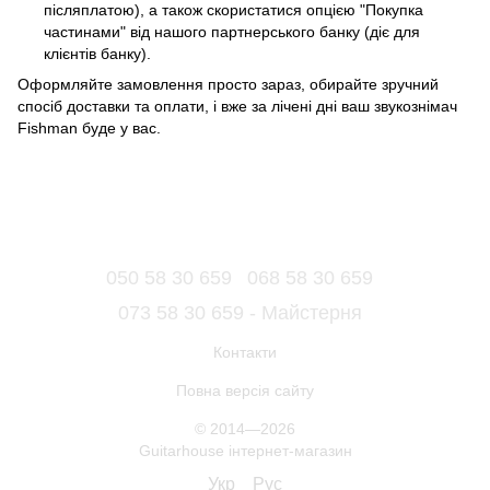
післяплатою), а також скористатися опцією "Покупка
частинами" від нашого партнерського банку (діє для
клієнтів банку).
Оформляйте замовлення просто зараз, обирайте зручний
спосіб доставки та оплати, і вже за лічені дні ваш звукознімач
Fishman буде у вас.
050 58 30 659
068 58 30 659
073 58 30 659 - Майстерня
Контакти
Повна версія сайту
© 2014—2026
Guitarhouse інтернет-магазин
Укр
Рус