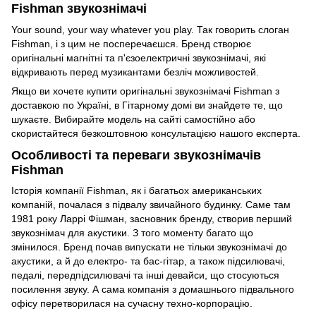
Fishman звукознімачі
Your sound, your way whatever you play. Так говорить слоган
Fishman, і з цим не посперечаєшся. Бренд створює
оригінальні магнітні та п'єзоелектричні звукознімачі, які
відкривають перед музикантами безліч можливостей.
Якщо ви хочете купити оригінальні звукознімачі Fishman з
доставкою по Україні, в Гітарному домі ви знайдете те, що
шукаєте. Вибирайте модель на сайті самостійно або
скористайтеся безкоштовною консультацією нашого експерта.
Особливості та переваги звукознімачів
Fishman
Історія компанії Fishman, як і багатьох американських
компаній, почалася з підвалу звичайного будинку. Саме там
1981 року Ларрі Фішман, засновник бренду, створив перший
звукознімач для акустики. З того моменту багато що
змінилося. Бренд почав випускати не тільки звукознімачі до
акустики, а й до електро- та бас-гітар, а також підсилювачі,
педалі, передпідсилювачі та інші девайси, що стосуються
посилення звуку. А сама компанія з домашнього підвального
офісу перетворилася на сучасну техно-корпорацію.