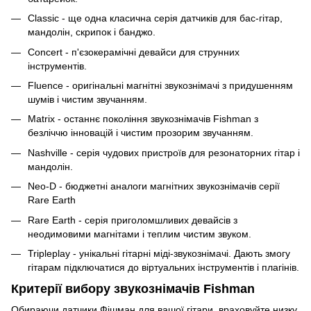
Classic - ще одна класична серія датчиків для бас-гітар,
мандолін, скрипок і банджо.
Concert - п'єзокерамічні девайси для струнних
інструментів.
Fluence - оригінальні магнітні звукознімачі з придушенням
шумів і чистим звучанням.
Matrix - останнє покоління звукознімачів Fishman з
безліччю інновацій і чистим прозорим звучанням.
Nashville - серія чудових пристроїв для резонаторних гітар і
мандолін.
Neo-D - бюджетні аналоги магнітних звукознімачів серії
Rare Earth
Rare Earth - серія приголомшливих девайсів з
неодимовими магнітами і теплим чистим звуком.
Tripleplay - унікальні гітарні міді-звукознімачі. Дають змогу
гітарам підключатися до віртуальних інструментів і плагінів.
Критерії вибору звукознімачів Fishman
Обираючи датчики Фішман для вашої гітари, враховуйте низку