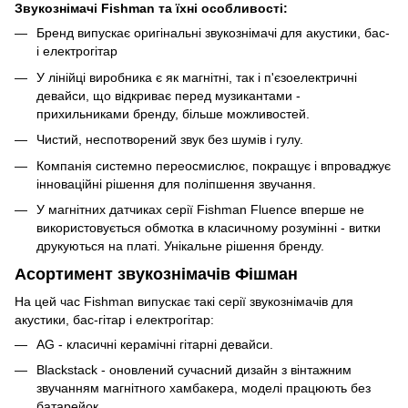
Звукознімачі Fishman та їхні особливості:
Бренд випускає оригінальні звукознімачі для акустики, бас-
і електрогітар
У лінійці виробника є як магнітні, так і п'єзоелектричні
девайси, що відкриває перед музикантами -
прихильниками бренду, більше можливостей.
Чистий, неспотворений звук без шумів і гулу.
Компанія системно переосмислює, покращує і впроваджує
інноваційні рішення для поліпшення звучання.
У магнітних датчиках серії Fishman Fluence вперше не
використовується обмотка в класичному розумінні - витки
друкуються на платі. Унікальне рішення бренду.
Асортимент звукознімачів Фішман
На цей час Fishman випускає такі серії звукознімачів для
акустики, бас-гітар і електрогітар:
AG - класичні керамічні гітарні девайси.
Blackstack - оновлений сучасний дизайн з вінтажним
звучанням магнітного хамбакера, моделі працюють без
батарейок.