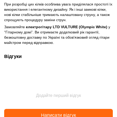
При розробці цих кілків особлива увага приділялася простоті їх
використання і елегантному дизайну. Як і інші замкові кілки,
нові кілки стабільніше тримають налаштовану струну, а також
спрощують процедуру заміни струн.
Замовляйте
електрогітару LTD VULTURE (Olympic White)
у
“Гітарному домі”. Ви отримаєте додатковий рік гарантії,
безкоштовну доставку по Україні та обов'язковий огляд гітари
майстром перед відправкою.
Відгуки
Додайте перший відгук
Написати відгук