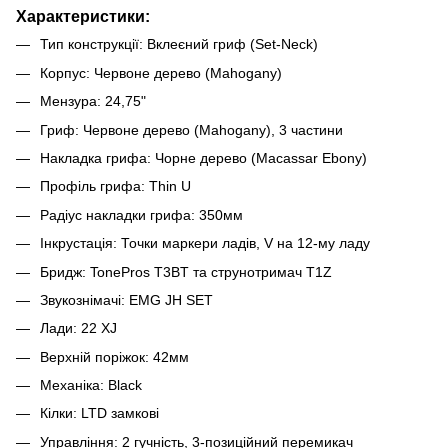
Характеристики:
Тип конструкції: Вклеєний гриф (Set-Neck)
Корпус: Червоне дерево (Mahogany)
Мензура: 24,75"
Гриф: Червоне дерево (Mahogany), 3 частини
Накладка грифа: Чорне дерево (Macassar Ebony)
Профіль грифа: Thin U
Радіус накладки грифа: 350мм
Інкрустація: Точки маркери ладів, V на 12-му ладу
Бридж: TonePros T3BT та струнотримач T1Z
Звукознімачі: EMG JH SET
Лади: 22 XJ
Верхній поріжок: 42мм
Механіка: Black
Кілки: LTD замкові
Управління: 2 гучність, 3-позиційний перемикач