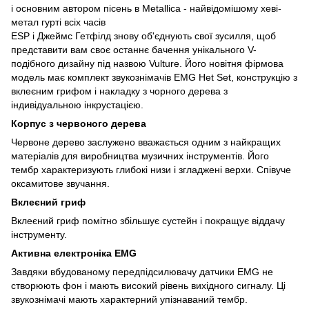
і основним автором пісень в Metallica - найвідомішому хеві-
метал гурті всіх часів
ESP і Джеймс Гетфілд знову об'єднують свої зусилля, щоб
представити вам своє останнє бачення унікального V-
подібного дизайну під назвою Vulture. Його новітня фірмова
модель має комплект звукознімачів EMG Het Set, конструкцію з
вклеєним грифом і накладку з чорного дерева з
індивідуальною інкрустацією.
Корпус з червоного дерева
Червоне дерево заслужено вважається одним з найкращих
матеріалів для виробництва музичних інструментів. Його
тембр характеризують глибокі низи і згладжені верхи. Співуче
оксамитове звучання.
Вклеєний гриф
Вклеєний гриф помітно збільшує сустейн і покращує віддачу
інструменту.
Активна електроніка EMG
Завдяки вбудованому передпідсилювачу датчики EMG не
створюють фон і мають високий рівень вихідного сигналу. Ці
звукознімачі мають характерний упізнаваний тембр.