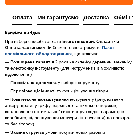
Оплата
Ми гарантуємо
Доставка
Обмін т
Купуйте вигідно
При виборі способів оплати
Безготівковий, Онлайн чи
Оплата частинами
Ви безкоштовно отримуєте
Пакет
преміального обслуговування
, що включає:
—
Розширена гарантія
2 роки на склейку деревини, механіку
та електроніку інструменту (для інструментів із можливістю
підключення)
—
Профільна допомога
у виборі інструменту
—
Перевірка цілісності
та функціонування гітари
—
Комплексне налаштування
інструменту (регулювання
анкеру, прогину грифу, верхнього та нижнього поріжків,
встановлення оптимальної висоти струн згідно параметрів
виробника, підлаштування мензури (інтонування) на електро-
та бас гітарах)
—
Заміна струн
за умови покупки нових разом із