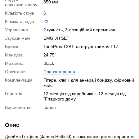
350 мм
накладки грифу
Кількість струн
6
Кількість ладів
22
Управління
2 гучність, 3-позиційний перемикач
Звукознімачі
EMG JH SET
Бридж
TonePros T3BT та струнотримач T1Z
Мензура
24,75"
Механіка
Black
Орієнтація
Правостороння
Комплектація
Гітара, ключі для анкера і бриджу, фірмовий
кейс
Гарантія
12 місяців від виробника + 12 місяців від
"Гітарного дому"
Виробництво
Корея
Опис
Джеймс Гетфілд (James Hetfield) є вокалістом, ритм-гітаристом