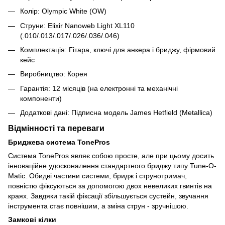
Колір: Olympic White (OW)
Струни: Elixir Nanoweb Light XL110
(.010/.013/.017/.026/.036/.046)
Комплектація: Гітара, ключі для анкера і бриджу, фірмовий
кейс
Виробництво: Корея
Гарантія: 12 місяців (на електронні та механічні
компоненти)
Додаткові дані: Підписна модель James Hetfield (Metallica)
Відмінності та переваги
Бриджева система TonePros
Система TonePros являє собою просте, але при цьому досить
інноваційне удосконалення стандартного бриджу типу Tune-O-
Matic. Обидві частини системи, бридж і струнотримач,
повністю фіксуються за допомогою двох невеликих гвинтів на
краях. Завдяки такій фіксації збільшується сустейн, звучання
інструмента стає повнішим, а зміна струн - зручнішою.
Замкові кілки