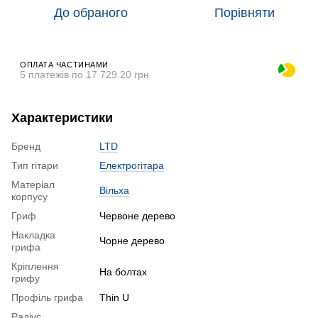
До обраного
Порівняти
ОПЛАТА ЧАСТИНАМИ
5 платежів по 17 729.20 грн
Характеристики
Бренд
LTD
Тип гітари
Електрогітара
Матеріал
Вільха
корпусу
Гриф
Червоне дерево
Накладка
Чорне дерево
грифа
Кріплення
На болтах
грифу
Профіль грифа
Thin U
Радіус